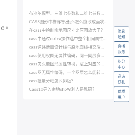
布沙尔模型、三维七参数和二维七参数哪一种精度高？
CASS图形中檐廊导出gis怎么能改成面状图层？
0
在cass中绘制宗地图尺寸比原图放大了？
消息
通知
cass中通过ctrl+a操作选中整个相同属性的图形，可以吗
直播
cass道路断面设计线与原地面线相交后就断了？
服务
cass使用权图无属性编码，同一同层多种怎么赋属性？
积分
cass怎么能图形属性转换，赋上对应的属性编码？
中心
cass图无属性编码，一个图层怎么能转换赋值多个实体编码？
邀请
cass批量分幅怎么排版？
获礼
Cass10导入宗地shp权利人是乱码？
优质
用户