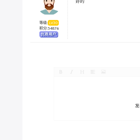
好的
等级:
LV
30
积分:
54876
发