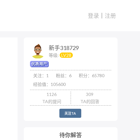
登录
注册
新手318729
等级:
LV28
关注：1
粉丝：6
积分：65780
经验值：105600
1126
309
TA的提问
TA的回答
关注TA
待你解答