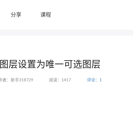
分享
课程
ro将此图层设置为唯一可选图层
作者：新手318729
阅读：1417
评论：1