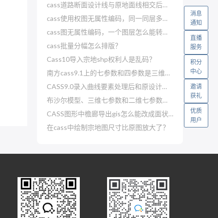
cass道路断面设计线与原地面线相交后就断了？
消息
cass使用权图无属性编码，同一同层多种怎么赋属性？
通知
cass图无属性编码，一个图层怎么能转换赋值多个实体编码？
直播
cass批量分幅怎么排版？
服务
Cass10导入宗地shp权利人是乱码？
积分
中心
南方cass9.1上的七参数和四参数是三维还是二维？
CASS9.0录入曲线要素处理后和原设计对不上？
邀请
获礼
布沙尔模型、三维七参数和二维七参数哪一种精度高？
优质
CASS图形中檐廊导出gis怎么能改成面状图层？
用户
在cass中绘制宗地图尺寸比原图放大了？