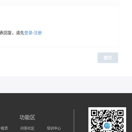
表回复，请先
登录
·
注册
提交
功能区
件租赁
问答社区
培训中心