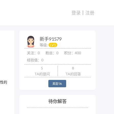
登录
注册
新手91579
等级:
LV1
关注：0
粉丝：0
积分：400
经验值：0
5
8
TA的提问
TA的回答
属性的
关注TA
待你解答