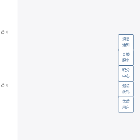
0
消息
通知
直播
服务
积分
中心
0
邀请
获礼
优质
用户