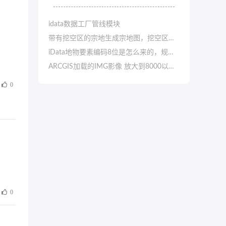
idata数据工厂管线模块
带有挖空区的宗地生成宗地图，挖空区没有界址点
iData地物要素编码8位是怎么来的，规范的要求是6位的
ARCGIS加载的IMG影像 放大到8000以上 显示空白
0
0