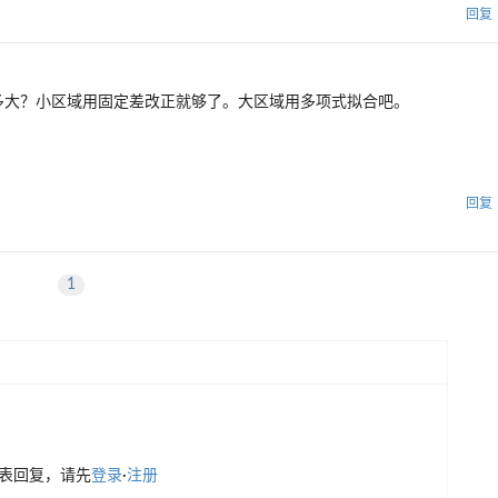
回复
多大？小区域用固定差改正就够了。大区域用多项式拟合吧。
回复
1
表回复，请先
登录
·
注册