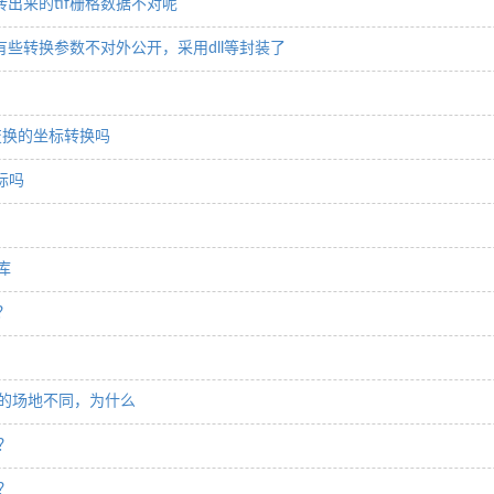
转出来的tif栅格数据不对呢
吗？有些转换参数不对外公开，采用dll等封装了
的变换的坐标转换吗
标吗
库
？
的场地不同，为什么
？
？