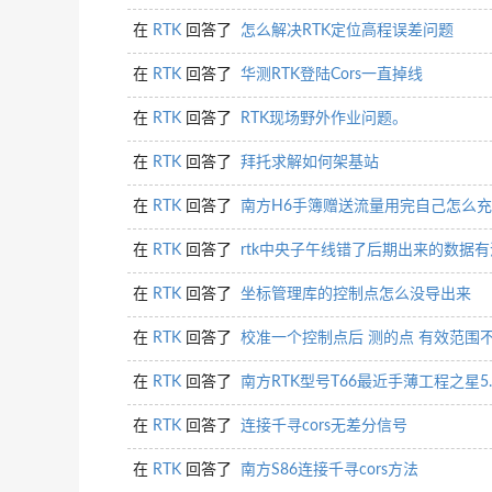
在
RTK
回答了
怎么解决RTK定位高程误差问题
在
RTK
回答了
华测RTK登陆Cors一直掉线
在
RTK
回答了
RTK现场野外作业问题。
在
RTK
回答了
拜托求解如何架基站
在
RTK
回答了
南方H6手簿赠送流量用完自己怎么
在
RTK
回答了
rtk中央子午线错了后期出来的数据
在
RTK
回答了
坐标管理库的控制点怎么没导出来
在
RTK
回答了
校准一个控制点后 测的点 有效范围
在
RTK
回答了
南方RTK型号T66最近手薄工程之星5
在
RTK
回答了
连接千寻cors无差分信号
在
RTK
回答了
南方S86连接千寻cors方法