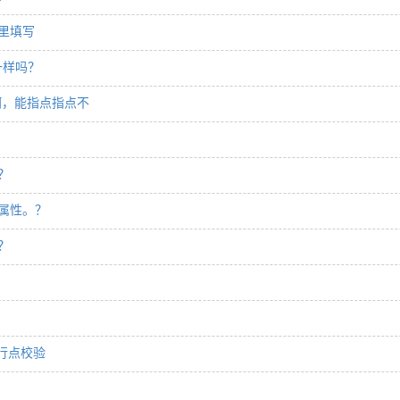
里填写
一样吗？
啊，能指点指点不
？
属性。？
？
行点校验