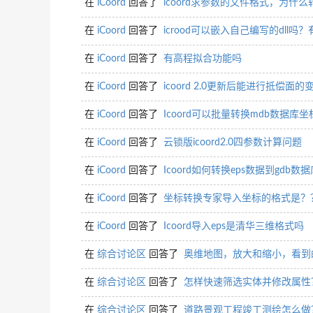
在
iCoord
回答了
icoord求参数的文件格式，为什么
在
iCoord
回答了
icrood可以嵌入自己编写的dll
在
iCoord
回答了
有高程拟合功能吗
在
iCoord
回答了
icoord 2.0更新后能进行抵偿面
在
iCoord
回答了
Icoord可以批量转换mdb数据库坐
在
iCoord
回答了
云锁版icoord2.0四参数计算问题
在
iCoord
回答了
Icoord如何转换eps数据到gdb数据
在
iCoord
回答了
坐标转换专家导入坐标的格式是？
在
iCoord
回答了
Icoord导入eps是清华三维格式吗
在
综合讨论区
回答了
奥维地图，放大和缩小，看到
在
综合讨论区
回答了
怎样快速筛选实体并修改属性
在
综合讨论区
回答了
道路景观工程竣工测绘怎么做