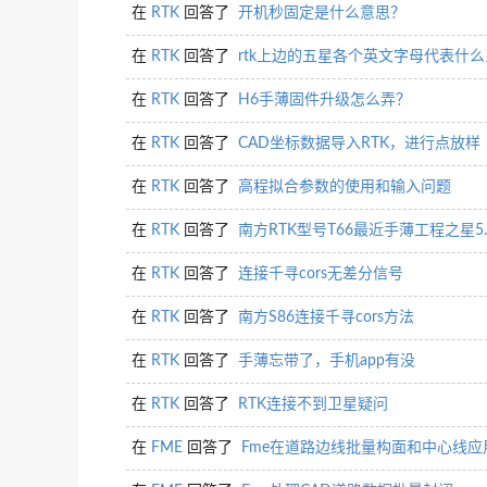
在
RTK
回答了
开机秒固定是什么意思？
在
RTK
回答了
rtk上边的五星各个英文字母代表什
在
RTK
回答了
H6手薄固件升级怎么弄？
在
RTK
回答了
CAD坐标数据导入RTK，进行点放样
在
RTK
回答了
高程拟合参数的使用和输入问题
在
RTK
回答了
南方RTK型号T66最近手薄工程之星5
在
RTK
回答了
连接千寻cors无差分信号
在
RTK
回答了
南方S86连接千寻cors方法
在
RTK
回答了
手薄忘带了，手机app有没
在
RTK
回答了
RTK连接不到卫星疑问
在
FME
回答了
Fme在道路边线批量构面和中心线应