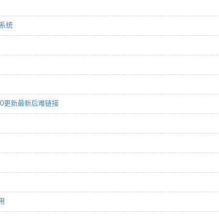
么系统
.0更新最新后难链接
用