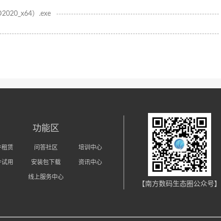
020_x64）.exe
功能区
件租赁
问答社区
培训中心
件试用
安装包下载
资讯中心
线上服务中心
【南方数码生态圈公众号