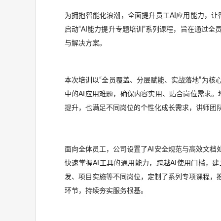
为
拥抱智能
化浪潮，全面提升员工
AI应用能力，
启动
“AI能力提升专题培训”系列课程
，
旨在通过全
与解决方案。
本次培训以
“全员覆盖、分层赋能、实战落地”为
中的AI应用难题，确保内容实用、贴合岗位需求。
提升，也满足不同岗位的个性化成长需求，讲师团队
面向全体员工，公司
设置
了
AI安全规范
与高效文档
快速掌握AI工具的通用能力，
跨越
AI使用门槛
，
建
发、项目实施等不同岗位，定制了
系列专项
课程
，
环节，持续夯实服务根基。