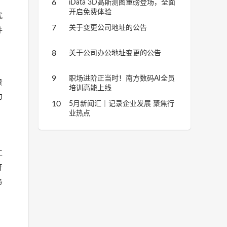
6
iData 3D高斯测图重磅登场，全面
开启免费体验
式
7
关于变更公司地址的公告
件
8
关于公司办公地址变更的公告
9
职场进阶正当时！南方数码AI全员
景
培训高能上线
力
10
5月新闻汇｜记录企业发展 聚焦行
业热点
工
开
务