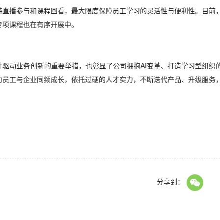
持直播参与和课程回看，最大限度保障员工学习的灵活性与便利性
。
目前
专项课程也在有序开展中。
才驱动业务创新
的重要举措，也彰显了公司拥抱
AI变革、
打造学习型组织
力员工与企业同频成长，依托过硬的人才实力，不断迭代产品、升级服务
分享到：