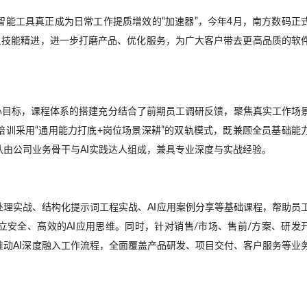
让智能工具真正成为
日常工作
提质增效的
“加速器”，
今年
4月
，
南方数码
正
员技能精进，进一步打磨产品、优化服务，为广大客户带去更高品质的软
核心目标，课程体系的搭建充分结合了前期员工调研反馈，聚焦真实工作场
培训采用“通用能力打底+岗位场景深耕”的双轨模式，既兼顾全员基础能
由公司业务骨干与AI实践达人组成，兼具专业深度与实战经验。
处理实战
、结构化提示词工程
实战
、
AI应用案例分享等基础课程，帮助员
立安全、高效的
AI应用思维。
同时
，
针对销售
/市场、售前/方案、研发
推动
AI
深度
融入
工作流程，
全面覆盖
产品研发、项目交付、客户服务等
业