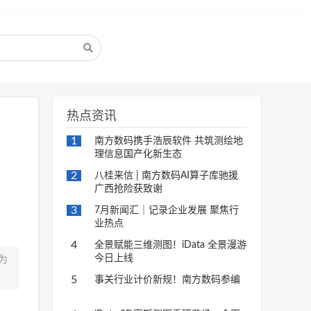
热点资讯
1
南方数码携手浩辰软件 共筑测绘地
理信息国产化新生态
2
八桂来信 | 南方数码AI算子库驰援
广西抢险获致谢
3
7月新闻汇｜记录企业发展 聚焦行
业热点
4
全景赋能三维测图！iData 全景漫游
今日上线
为
5
事关行业计价新规！南方数码参编