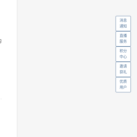
，
消息
通知
直播
的
服务
，
积分
中心
邀请
获礼
优质
用户